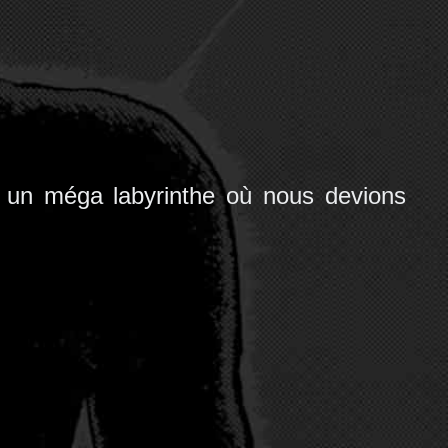
t un méga labyrinthe où nous devions