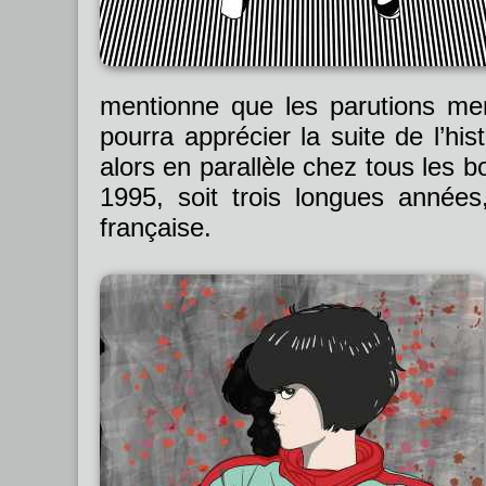
mentionne que les parutions men
pourra apprécier la suite de l’his
alors en parallèle chez tous les bo
1995, soit trois longues années
française.