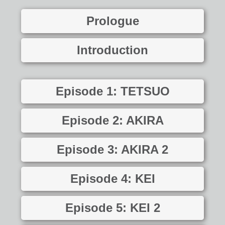
Prologue
Introduction
Episode 1: TETSUO
Episode 2: AKIRA
Episode 3: AKIRA 2
Episode 4: KEI
Episode 5: KEI 2