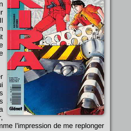
n
r
l
n
t
e
e
r
i
s
s
a
,
comme l’impression de me replonger